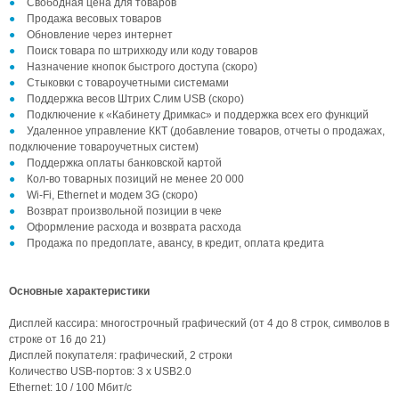
Свободная цена для товаров
Продажа весовых товаров
Обновление через интернет
Поиск товара по штрихкоду или коду товаров
Назначение кнопок быстрого доступа (скоро)
Стыковки с товароучетными системами
Поддержка весов Штрих Слим USB (скоро)
Подключение к «Кабинету Дримкас» и поддержка всех его функций
Удаленное управление ККТ (добавление товаров, отчеты о продажах,
подключение товароучетных систем)
Поддержка оплаты банковской картой
Кол-во товарных позиций не менее 20 000
Wi-Fi, Ethernet и модем 3G (скоро)
Возврат произвольной позиции в чеке
Оформление расхода и возврата расхода
Продажа по предоплате, авансу, в кредит, оплата кредита
Основные характеристики
Дисплей кассира: многострочный графический (от 4 до 8 строк, символов в
строке от 16 до 21)
Дисплей покупателя: графический, 2 строки
Количество USB-портов: 3 х USB2.0
Ethernet: 10 / 100 Мбит/с