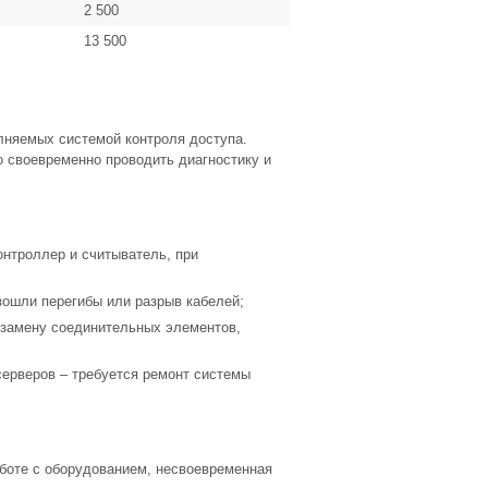
2 500
13 500
олняемых системой контроля доступа.
о своевременно проводить диагностику и
онтроллер и считыватель, при
зошли перегибы или разрыв кабелей;
 замену соединительных элементов,
серверов – требуется ремонт системы
боте с оборудованием, несвоевременная