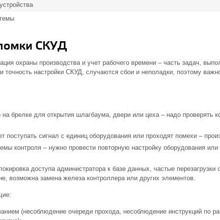
устройства
стемы
ломки СКУД
ация охраны производства и учет рабочего времени – часть задач, вып
и точность настройки СКУД, случаются сбои и неполадки, поэтому важн
 на брелке для открытия шлагбаума, двери или цеха – надо проверять к
т поступать сигнал с единиц оборудования или проходят помехи – прои
мы контроля – нужно провести повторную настройку оборудования или
окировка доступа администратора к базе данных, частые перезагрузки 
не, возможна замена железа контроллера или других элементов.
щие:
анием (несоблюдение очереди прохода, несоблюдение инструкций по ра