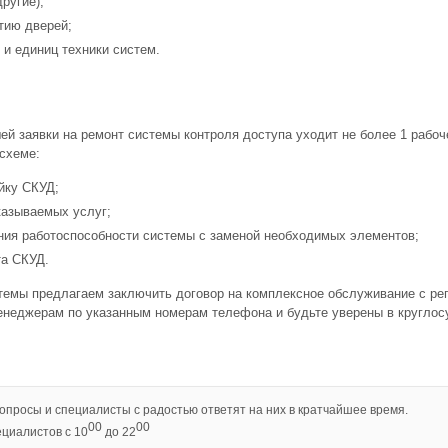
ругие);
тию дверей;
и единиц техники систем.
й заявки на ремонт системы контроля доступа уходит не более 1 рабоч
схеме:
йку СКУД;
казываемых услуг;
ния работоспособности системы с заменой необходимых элементов;
та СКУД.
темы предлагаем заключить договор на комплексное обслуживание с ре
менеджерам по указанным номерам телефона и будьте уверены в круглос
опросы и специалисты с радостью ответят на них в кратчайшее время.
00
00
циалистов с 10
до 22