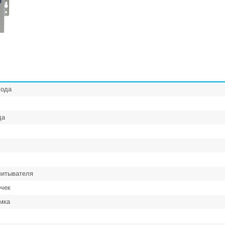
хода
да
читывателя
очек
мка