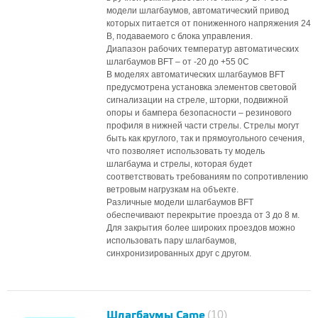
модели шлагбаумов, автоматический привод
которых питается от пониженного напряжения 24
В, подаваемого с блока управления.
Диапазон рабочих температур автоматических
шлагбаумов BFT – от -20 до +55 0С
В моделях автоматических шлагбаумов BFT
предусмотрена установка элементов световой
сигнализации на стреле, шторки, подвижной
опоры и бампера безопасности – резинового
профиля в нижней части стрелы. Стрелы могут
быть как круглого, так и прямоугольного сечения,
что позволяет использовать ту модель
шлагбаума и стрелы, которая будет
соответствовать требованиям по сопротивлению
ветровым нагрузкам на объекте.
Различные модели шлагбаумов BFT
обеспечивают перекрытие проезда от 3 до 8 м.
Для закрытия более широких проездов можно
использовать пару шлагбаумов,
синхронизированных друг с другом.
Шлагбаумы Came
(10)