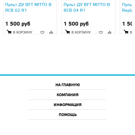
Пульт ДУ BFT MITTO B
Пульт ДУ BFT MITTO B
Пульт
RCB 02 R1
RCB 04 R1
Repla
1 500 руб
1 500 руб
1 50
В КОРЗИНУ
В КОРЗИНУ
В 
НА ГЛАВНУЮ
КОМПАНИЯ
ИНФОРМАЦИЯ
ПОМОЩЬ
2026 © ООО "АйТи46", г. Курск