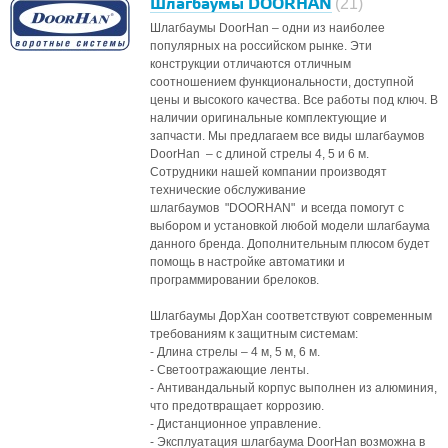
Шлагбаумы DOORHAN
(21)
Шлагбаумы DoorHan – одни из наиболее
популярных на российском рынке. Эти
конструкции отличаются отличным
соотношением функциональности, доступной
цены и высокого качества. Все работы под ключ. В
наличии оригинальные комплектующие и
запчасти. Мы предлагаем все виды шлагбаумов
DoorHan – с длиной стрелы 4, 5 и 6 м.
Сотрудники нашей компании производят
технические обслуживание
шлагбаумов "DOORHAN" и всегда помогут с
выбором и установкой любой модели шлагбаума
данного бренда. Дополнительным плюсом будет
помощь в настройке автоматики и
программировании брелоков.
Шлагбаумы ДорХан соответствуют современным
требованиям к защитным системам:
- Длина стрелы – 4 м, 5 м, 6 м.
- Светоотражающие ленты.
- Антивандальный корпус выполнен из алюминия,
что предотвращает коррозию.
- Дистанционное управление.
- Эксплуатация шлагбаума DoorHan возможна в