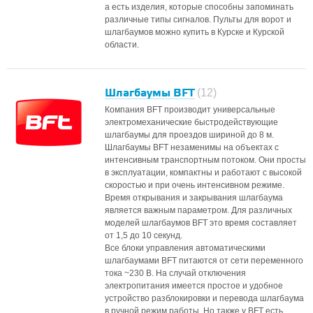
а есть изделия, которые способны запоминать
различные типы сигналов. Пульты для ворот и
шлагбаумов можно купить в Курске и Курской
области.
Шлагбаумы BFT
(12)
Компания BFT производит универсальные
электромеханические быстродействующие
шлагбаумы для проездов шириной до 8 м.
Шлагбаумы BFT незаменимы на объектах с
интенсивным транспортным потоком. Они просты
в эксплуатации, компактны и работают с высокой
скоростью и при очень интенсивном режиме.
Время открывания и закрывания шлагбаума
является важным параметром. Для различных
моделей шлагбаумов BFT это время составляет
от 1,5 до 10 секунд.
Все блоки управления автоматическими
шлагбаумами BFT питаются от сети переменного
тока ~230 В. На случай отключения
электропитания имеется простое и удобное
устройство разблокировки и перевода шлагбаума
в ручной режим работы. Но также у BFT есть