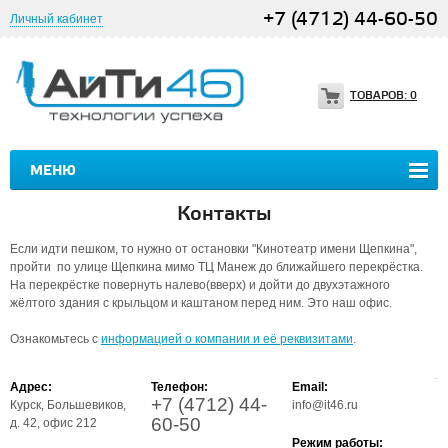
+7 (4712) 44-60-50
Личный кабинет
ТОВАРОВ:
0
МЕНЮ
Контакты
Если идти пешком, то нужно от остановки "Кинотеатр имени Щепкина",
пройти по улице Щепкина мимо ТЦ Манеж до ближайшего перекрёстка.
На перекрёстке повернуть налево(вверх) и дойти до двухэтажного
жёлтого здания с крыльцом и каштаном перед ним. Это наш офис.
Ознакомьтесь с
информацией о компании и её реквизитами
.
Адрес:
Телефон:
Email:
+7 (4712) 44-
Курск, Большевиков,
info@it46.ru
60-50
д. 42, офис 212
Режим работы: