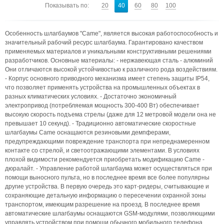
Показывать по:
20
40
60
80
100
Особенность шлагбаумов "Came", является высокая работоспособность и
значительный рабочий ресурс шлагбаума. Гарантировано качеством
применяемых материалов и уникальными конструктивными решениями
разработчиков. Основные материалы: - нержавеющая сталь - алюминий
Они отличаются высокой устойчивостью к различного рода воздействиям.
- Корпус основного приводного механизма имеет степень защиты IP54,
что позволяет применять устройства на промышленных объектах в
разных климатических условиях. - Достаточно экономичный
электропривод (потребляемая мощность 300-400 Вт) обеспечивает
высокую скорость подъема стрелы (даже для 12 метровой модели она не
превышает 10 секунд). - Традиционно автоматические скоростные
шлагбаумы Came оснащаются резиновыми демпферами,
предупреждающими повреждение транспорта при непреднамеренном
контакте со стрелой, и светоотражающими элементами. В условиях
плохой видимости рекомендуется приобретать модификацию Came -
дюралайт. - Управление работой шлагбаума может осуществляться при
помощи выносного пульта, но в последнее время все более популярны
другие устройства. В первую очередь это карт-ридеры, считывающие и
сохраняющие детальную информацию о пересечении охранной зоны
транспортом, имеющим разрешение на проезд. В последнее время
автоматические шлагбаумы оснащаются GSM-модулями, позволяющими
управлять устройством при помощи обычного мобильного телефона.