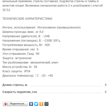
канальный приемник, стрела составная, подсветка стрелы и тумбы в
качестве опции. Возможна синхронная работа 2-х шлагбаумов с платой
SCS1.
ТЕХНИЧЕСКИЕ ХАРАКТЕРИСТИКИ:
Интенс. использования: Интенсивное (промышленное)
Ширина проезда, макс., м 8,0
Напряжение (двигателя), В :~24В
Напряжение (питающее), В :~230В, 50Гц
Потребляемая мощность, Вт :300
Время открывания, сек: 6
Угол открывания, Град :90
Защита: встроенная
Тип разблокировки :механический, ключ
Масса устройства, Кг: 58
Класс защиты :IP54
Диапазон температур, ° C :-20 - +60
Длина стрелы, м.
8
Скорость поднятия, сек.
6
Поделиться…