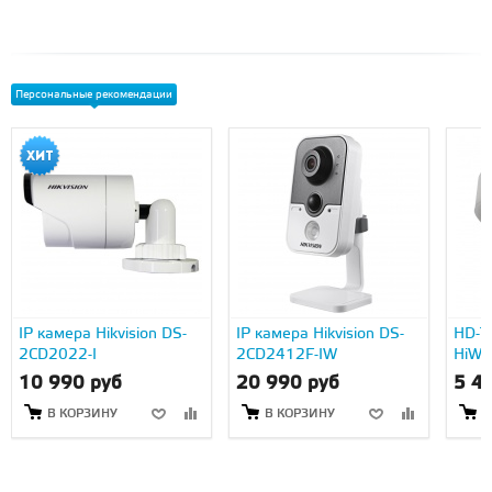
Персональные рекомендации
IP камера Hikvision DS-
IP камера Hikvision DS-
HD-TV
2CD2022-I
2CD2412F-IW
HiWa
10 990 руб
20 990 руб
5 4
В КОРЗИНУ
В КОРЗИНУ
В