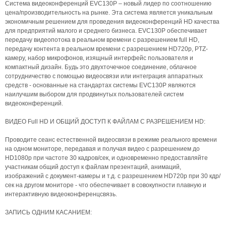
Система видеоконференций EVC130P – новый лидер по соотношению
цена/производительность на рынке. Эта система является уникальным
экономичным решением для проведения видеоконференций HD качества
для предприятий малого и среднего бизнеса. EVC130P обеспечивает
передачу видеопотока в реальном времени с разрешением full HD,
передачу контента в реальном времени с разрешением HD720p, PTZ-
камеру, набор микрофонов, изящный интерфейс пользователя и
компактный дизайн. Будь это двухточечное соединение, облачное
сотрудничество с помощью видеосвязи или интеграция аппаратных
средств - основанные на стандартах системы EVC130P являются
наилучшим выбором для продвинутых пользователей систем
видеоконференций.
ВИДЕО Full HD И ОБЩИЙ ДОСТУП К ФАЙЛАМ С РАЗРЕШЕНИЕМ HD:
Проводите сеанс естественной видеосвязи в режиме реального времени
на одном мониторе, передавая и получая видео с разрешением до
HD1080p при частоте 30 кадров/сек, и одновременно предоставляйте
участникам общий доступ к файлам презентаций, анимаций,
изображений с документ-камеры и т.д. с разрешением HD720p при 30 кдр/
сек на другом мониторе - что обеспечивает в совокупности плавную и
интерактивную видеоконференцсвязь.
ЗАПИСЬ ОДНИМ КАСАНИЕМ: