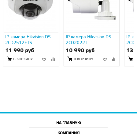
IP камера Hikvision DS-
IP камера Hikvision DS-
IP ка
2CD2512F-IS
2CD2022-I
2CD2
11 990 руб
10 990 руб
13 
В КОРЗИНУ
В КОРЗИНУ
В
НА ГЛАВНУЮ
КОМПАНИЯ