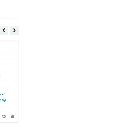
on
IP камера Hikvision DS-
IP камера Hikvision DS-
41W
2CD2342WD-I
2CD6412FWD-30
14 990 руб
33 990 руб
В КОРЗИНУ
В КОРЗИНУ