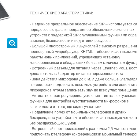
ТЕХНИЧЕСКИЕ ХАРАКТЕРИСТИКИ:
- Надежное программное обеспечение SIP – используется с
передовое в отрасли программное обеспечение оконечных
устройств с поддержкой SIP с улучшенными функциями обра
вызовов, безопасности и подготовки ресурсов
- Большой многострочный ЖК-дисплей с высоким разрешени
полноценный микробраузер XHTML – обеспечивает возможн
работы новых приложений, упрощающих установку
конференцсвязи и обладающих большим количеством функц
- Встроенный разъем для питания через Ethernet (PoE). Дос
дополнительный адаптер питания переменного тока
- Зона действия микрофона до 6 м. И даже больше благодар
возможности подключать несколько устройств или дополнит
микрофонов, чтобы записывать звук во всех углах помещени
- Автоматическая регулировка усиления – интеллектуальная
функция для настройки чувствительности микрофонов в
зависимости от того, где сидят участники
- Подавление помех от мобильных телефонов и других
беспроводных устройств, что обеспечивает высокую четкост
без раздражающих шумов
- Встроенный порт приложений с разъемом 2,5 мм позволяе
подключать к телефону конференцсвязи мобильный телефон