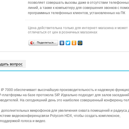
позволяет совершать вызовы даже в отсутствии телефонны
линий, а также к компьютеру для совершения звонков с пом
программных телефонных клиентов, установленных на ПК
Цена действительна только для интернет-магазина и может
отличаться от цен в розничных магазинах
Поделиться…
адать вопрос
 IP 7000 обеспечивает высочайшую производительность и надежную функци
IP-платформы на базе протокола SIP. Идеально подходит для залов заседаний
ководителей. На сегодняшний день это наиболее совершенный конференц-те
и дополнительных микрофонов для увеличения охвата помещений и радиуса 
системе видеоконференцсвязи Polycom HDX, чтобы создать комплексное,
поддержкой голоса и видео.