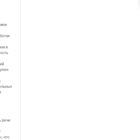
амое
ботки
ем и
ость
ий
тупен
я
ельных
я
ь речи
т
, что