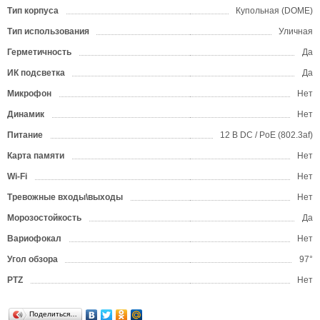
Тип корпуса
Купольная (DOME)
Тип использования
Уличная
Герметичность
Да
ИК подсветка
Да
Микрофон
Нет
Динамик
Нет
Питание
12 В DC / PoE (802.3af)
Карта памяти
Нет
Wi-Fi
Нет
Тревожные входы\выходы
Нет
Морозостойкость
Да
Вариофокал
Нет
Угол обзора
97°
PTZ
Нет
Поделиться…