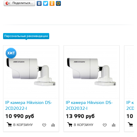
Поделиться…
Персональные рекомендации
IP камера Hikvision DS-
IP камера Hikvision DS-
IP ка
2CD2022-I
2CD2032-I
2CD2
10 990 руб
13 990 руб
10 
В КОРЗИНУ
В КОРЗИНУ
В