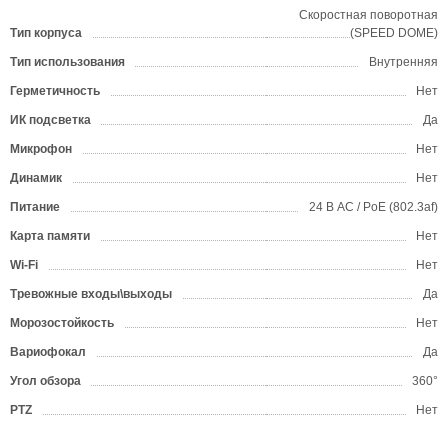
Скоростная поворотная
Тип корпуса
(SPEED DOME)
Тип использования
Внутренняя
Герметичность
Нет
ИК подсветка
Да
Микрофон
Нет
Динамик
Нет
Питание
24 В AC / PoE (802.3af)
Карта памяти
Нет
Wi-Fi
Нет
Тревожные входы\выходы
Да
Морозостойкость
Нет
Вариофокал
Да
Угол обзора
360°
PTZ
Нет