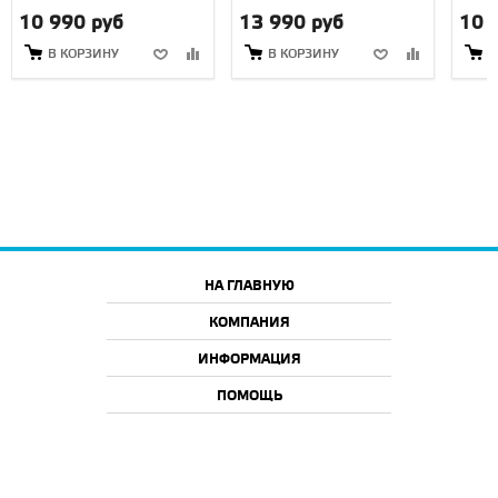
10 990 руб
13 990 руб
10 
В КОРЗИНУ
В КОРЗИНУ
В
НА ГЛАВНУЮ
КОМПАНИЯ
ИНФОРМАЦИЯ
ПОМОЩЬ
2026 © ООО "АйТи46", г. Курск
Все права защищены