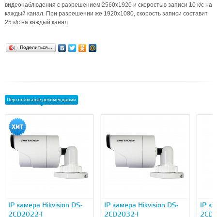
видеонаблюдения с разрешением 2560x1920 и скоростью записи 10 к/с на
каждый канал. При разрешении же 1920х1080, скорость записи составит
25 к/с на каждый канал.
Поделиться…
Персональные рекомендации
IP камера Hikvision DS-
IP камера Hikvision DS-
IP ка
2CD2022-I
2CD2032-I
2CD2