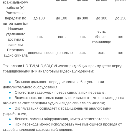
коаксиальному
кабелю (м)
Расстояние
передачи по
до 100
до 100
до 300
до 300
до 150
витой паре (м)
Наличие
есть,
удаленного
есть
есть
есть
облачное
нет
доступа к
хранилище
записям
Передача
опционально
опционально
есть
есть
нет
аудио сигнала
Технологии HD-TVI,AHD,SDI,CVI имеют ряд общих преимуществ перед
традиционными IP и аналоговым видеонаблюдением:
Большая дальность передачи сигнала без установки
дополнительного оборудования;
Отсутствие задержек и потерь сигнала при передаче;
Возможность не только видеть, но и слышать, что происходит на
объекте за счет передачи аудио и видео сигнала по кабелю;
Эксплуатация совпадает с традиционными аналоговыми
устройствами;
Легкость замены оборудования, камер и регистраторов;
При переходе можно использовать уже имеющиеся провода от
старой аналоговой системы наблюдения.