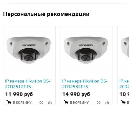
Персональные рекомендации
IP камера Hikvision DS-
IP камера Hikvision DS-
IP кам
2CD2512F-IS
2CD2532F-IS
2CD25
11 990 руб
14 990 руб
10 9
В КОРЗИНУ
В КОРЗИНУ
В 