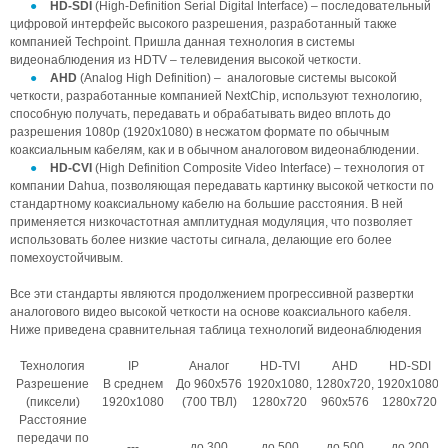
HD-SDI
(High-Definition Serial Digital Interface) – последовательный
цифровой интерфейс высокого разрешения, разработанный также
компанией Techpoint. Пришла данная технология в системы
видеонаблюдения из HDTV – телевидения высокой четкости.
AHD
(Analog High Definition) – аналоговые системы высокой
четкости, разработанные компанией NextChip, используют технологию,
способную получать, передавать и обрабатывать видео вплоть до
разрешения 1080p (1920x1080) в несжатом формате по обычным
коаксиальным кабелям, как и в обычном аналоговом видеонаблюдении.
HD-CVI
(High Definition Composite Video Interface) – технология от
компании Dahua, позволяющая передавать картинку высокой четкости по
стандартному коаксиальному кабелю на большие расстояния. В ней
применяется низкочастотная амплитудная модуляция, что позволяет
использовать более низкие частоты сигнала, делающие его более
помехоустойчивым.
Все эти стандарты являются продолжением прогрессивной развертки
аналогового видео высокой четкости на основе коаксиального кабеля.
Ниже приведена сравнительная таблица технологий видеонаблюдения
Технология
IP
Аналог
HD-TVI
AHD
HD-SDI
Разрешение
В среднем
До 960х576
1920х1080,
1280х720,
1920х1080,
(пиксели)
1920х1080
(700 ТВЛ)
1280х720
960х576
1280х720
Расстояние
передачи по
---
до 300
до 500
до 500
до 200